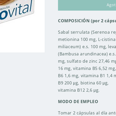
TRICOVITAL
TRICOVITAL
Ago
AA
AA
COMPOSICIÓN (por 2 cápsu
Sabal serrulata (Serenoa re
metionina
100 mg,
L-cistina
miliaceum) e.s. 100 mg, le
(Bambusa arundinacea) e.s.
mg, sulfato de zinc 27,46 m
16 mg, vitamina B5 6,52 mg,
B6 1,6 mg, vitamina B1 1,4 
B9 200 μg, biotina 60 μg,
vitamina B12 2,6 μg.
MODO DE EMPLEO
Tomar 2 cápsulas al día an