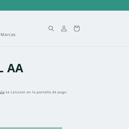
Iniciar
Carrito
sesión
Marcas
L AA
vío
se calculan en la pantalla de pago.