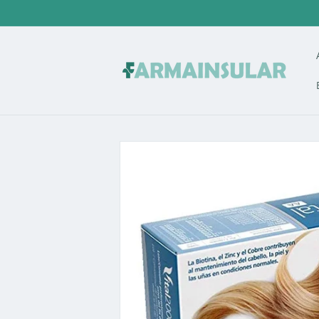
Ir
directamente
al contenido
Ir
directamente
a la
información
del producto