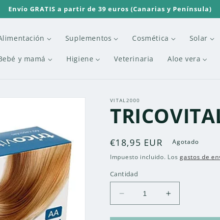
Envío GRATIS a partir de 39 euros (Canarias y Península)
Alimentación
Suplementos
Cosmética
Solar
Bebé y mamá
Higiene
Veterinaria
Aloe vera
VITAL2000
TRICOVITA
Precio
€18,95 EUR
Agotado
habitual
Impuesto incluido. Los
gastos de en
Cantidad
Reducir
Aumentar
cantidad
cantidad
para
para