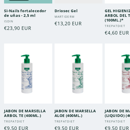
Si-Nails fortalecedor
Driosec Gel
GEL HIGIEN
de uñas - 2,5 ml
ARBOL DEL T
Proveedor:
MARTIDERM
(100ML.)*
Proveedor:
ISDIN
Precio
€13,20 EUR
Proveedor
TREPATDIET
Precio
€23,90 EUR
habitual
Precio
€4,60 EUR
habitual
habitual
JABON DE MARSELLA
JABON DE MARSELLA
JABON DE M
ARBOL TE (400ML.)
ALOE (400ML.)
(LIQUIDO) (4
Proveedor:
Proveedor:
Proveedor
TREPATDIET
TREPATDIET
TREPATDIET
Precio
€9,50 EUR
Precio
€9,50 EUR
Precio
€9,50 EUR