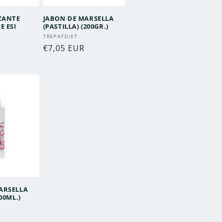
IZANTE
JABON DE MARSELLA
E ESI
(PASTILLA) (200GR.)
Proveedor:
TREPATDIET
:
Precio
€7,05 EUR
habitual
ARSELLA
00ML.)
: