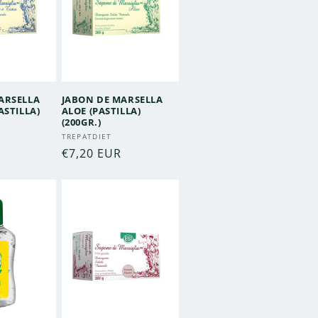
ARSELLA
JABON DE MARSELLA
ASTILLA)
ALOE (PASTILLA)
(200GR.)
:
Proveedor:
TREPATDIET
Precio
€7,20 EUR
habitual