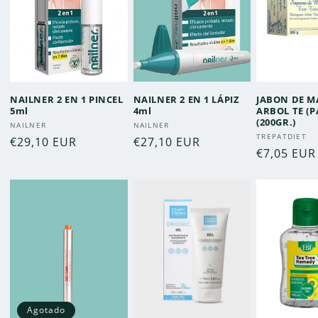
NAILNER 2 EN 1 PINCEL
NAILNER 2 EN 1 LÁPIZ
JABON DE M
5ml
4ml
ARBOL TE (P
(200GR.)
Proveedor:
Proveedor:
NAILNER
NAILNER
Proveedor
TREPATDIET
Precio
€29,10 EUR
Precio
€27,10 EUR
Precio
€7,05 EUR
habitual
habitual
habitual
Agotado