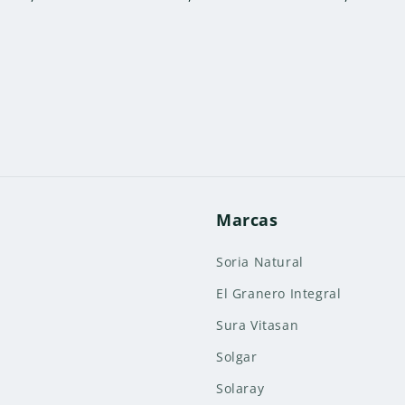
habitual
habitual
habitual
Marcas
Soria Natural
El Granero Integral
Sura Vitasan
Solgar
Solaray