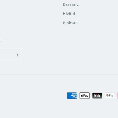
Drasanvi
Hivital
Bioksan
s
Formas
de
pago