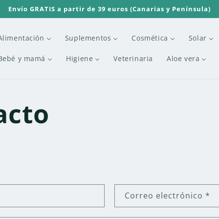
Envío GRATIS a partir de 39 euros (Canarias y Península)
Alimentación
Suplementos
Cosmética
Solar
Bebé y mamá
Higiene
Veterinaria
Aloe vera
acto
Correo electrónico
*