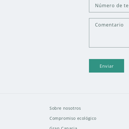
r
Número de te
m
u
Comentario
l
a
r
i
o
Enviar
d
e
c
o
n
Sobre nosotros
t
Compromiso ecológico
a
Gran Canaria