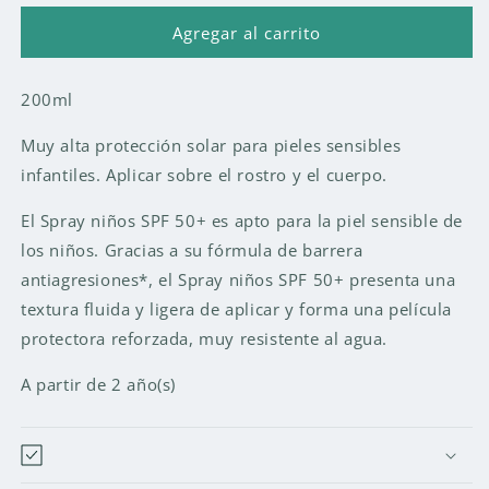
para
para
Spray
Spray
Agregar al carrito
niños
niños
SPF
SPF
200ml
50+
50+
Muy alta protección solar para pieles sensibles
infantiles. Aplicar sobre el rostro y el cuerpo.
El Spray niños SPF 50+ es apto para la piel sensible de
los niños. Gracias a su fórmula de barrera
antiagresiones*, el Spray niños SPF 50+ presenta una
textura fluida y ligera de aplicar y forma una película
protectora reforzada, muy resistente al agua.
A partir de 2 año(s)