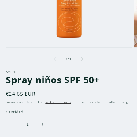
Abrir
Ab
elemento
e
multimedia
m
de
1
/
3
1
2
en
e
AVENE
una
u
Spray niños SPF 50+
ventana
v
modal
m
Precio
€24,65 EUR
habitual
Impuesto incluido. Los
gastos de envío
se calculan en la pantalla de pago.
Cantidad
Reducir
Aumentar
cantidad
cantidad