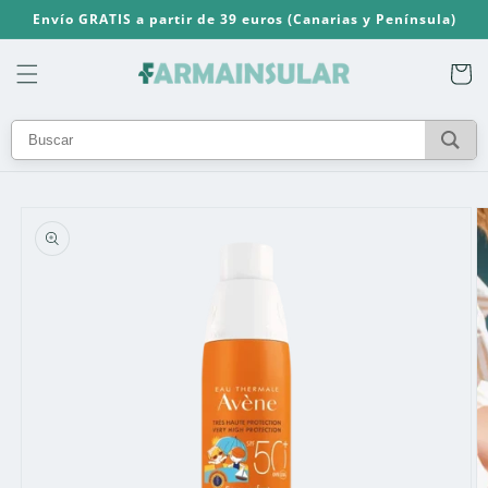
Ir
Envío GRATIS a partir de 39 euros (Canarias y Península)
directamente
al contenido
Carrito
Ir
directamente
a la
información
del producto