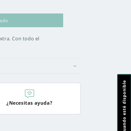
S
tado
xtra. Con todo el
Notifícame cuando esté disponible
¿Necesitas ayuda?