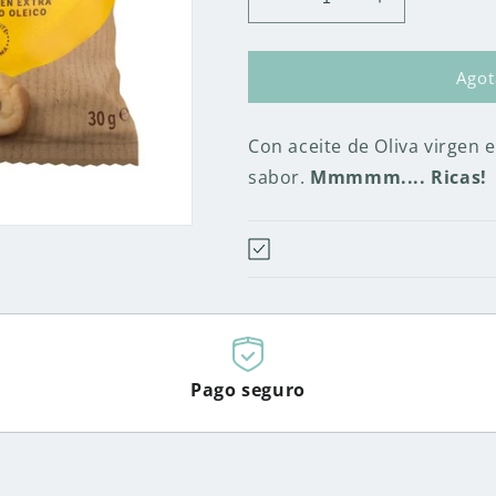
Reducir
Aumentar
cantidad
cantidad
para
para
ROSQUILLAS
ROSQUILLA
Ago
DE
DE
PAN
PAN
Con aceite de Oliva virgen e
SIN
SIN
GLUTEN
GLUTEN
sabor
.
Mmmmm.... Ricas!
-
-
30GR.
30GR.
Pago seguro