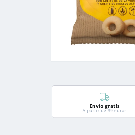
Abrir
elemento
multimedia
1
en
una
ventana
modal
Envío gratis
A partir de 39 euros