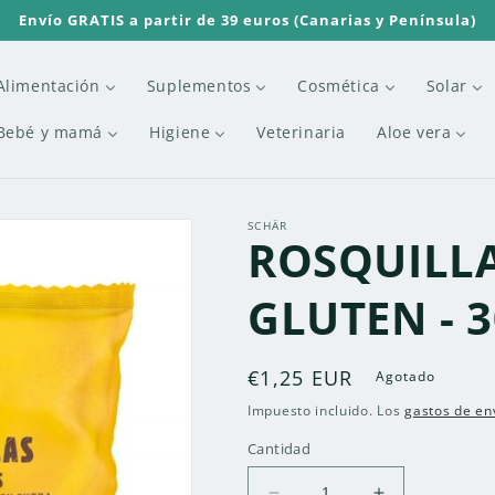
Envío GRATIS a partir de 39 euros (Canarias y Península)
Alimentación
Suplementos
Cosmética
Solar
Bebé y mamá
Higiene
Veterinaria
Aloe vera
SCHÄR
ROSQUILLA
GLUTEN - 3
Precio
€1,25 EUR
Agotado
habitual
Impuesto incluido. Los
gastos de en
Cantidad