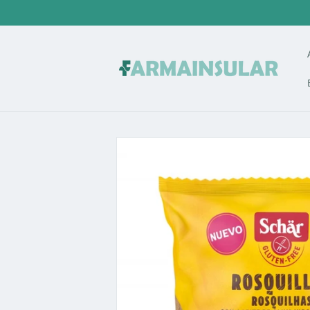
Ir
directamente
al contenido
Ir
directamente
a la
información
del producto