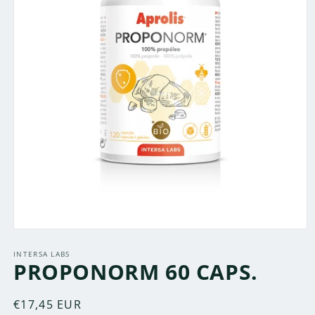
Abrir
elemento
multimedia
INTERSA LABS
PROPONORM 60 CAPS.
1
en
una
ventana
Precio
€17,45 EUR
modal