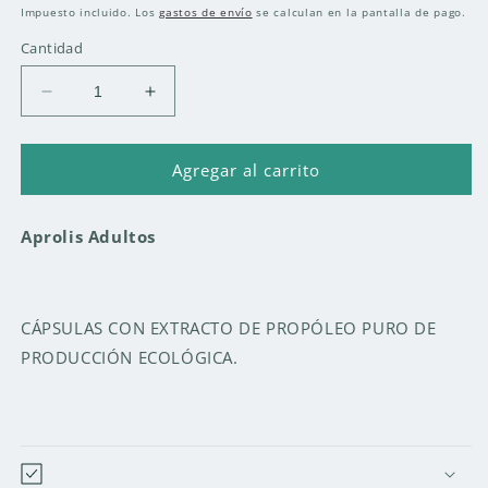
habitual
Impuesto incluido. Los
gastos de envío
se calculan en la pantalla de pago.
Cantidad
Reducir
Aumentar
cantidad
cantidad
para
para
PROPONORM
PROPONORM
Agregar al carrito
60
60
CAPS.
CAPS.
Aprolis Adultos
CÁPSULAS CON EXTRACTO DE PROPÓLEO PURO DE
PRODUCCIÓN ECOLÓGICA.