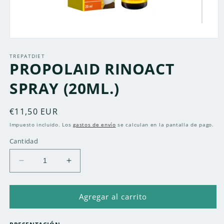
Abrir
elemento
multimedia
TREPATDIET
PROPOLAID RINOACT
1
en
una
SPRAY (20ML.)
ventana
modal
Precio
€11,50 EUR
habitual
Impuesto incluido. Los
gastos de envío
se calculan en la pantalla de pago.
Cantidad
Reducir
Aumentar
cantidad
cantidad
para
para
PROPOLAID
PROPOLAID
Agregar al carrito
RINOACT
RINOACT
SPRAY
SPRAY