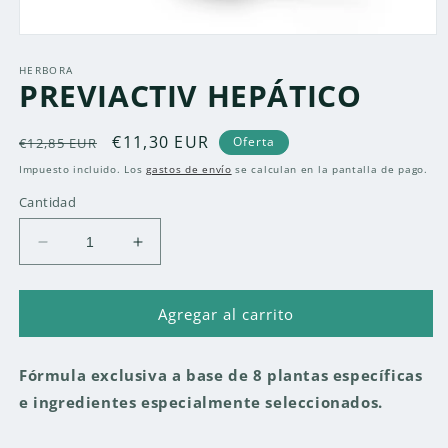
Abrir
elemento
multimedia
HERBORA
PREVIACTIV HEPÁTICO
1
en
una
ventana
Precio
Precio
€11,30 EUR
Oferta
€12,85 EUR
modal
habitual
de
Impuesto incluido. Los
gastos de envío
se calculan en la pantalla de pago.
oferta
Cantidad
Reducir
Aumentar
cantidad
cantidad
para
para
PREVIACTIV
PREVIACTIV
Agregar al carrito
HEPÁTICO
HEPÁTICO
Fórmula exclusiva a base de 8 plantas específicas
e ingredientes especialmente seleccionados.