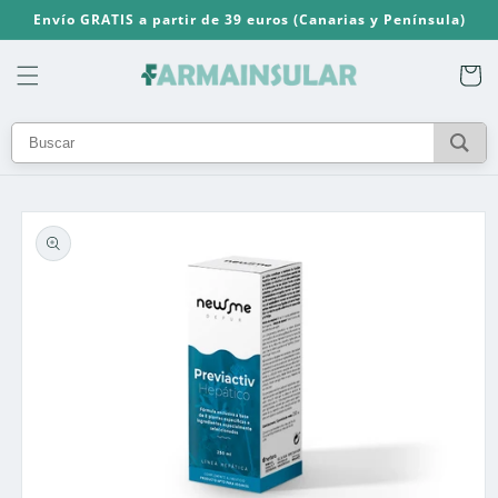
Ir
Envío GRATIS a partir de 39 euros (Canarias y Península)
directamente
al contenido
Carrito
Ir
directamente
a la
información
del producto