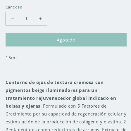
Cantidad
Reducir
Aumentar
cantidad
cantidad
para
para
Origin
Origin
Agotado
PRO
PRO
EGF-
EGF-
15ml
5
5
[Ojos]
[Ojos]
Contorno de ojos de textura cremosa con
pigmentos beige iluminadores para un
tratamiento rejuvenecedor global indicado en
bolsas y ojeras.
Formulado con 5 Factores de
Crecimiento por su capacidad de regeneración celular y
estimulación de la producción de colágeno y elastina, 2
Pentapéptidos como reductores de arrugas, Extracto de