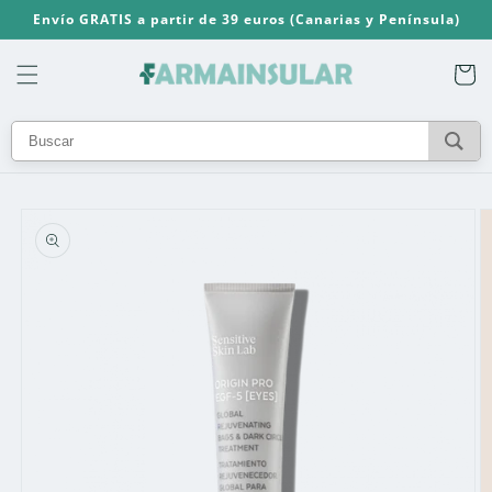
Ir
Envío GRATIS a partir de 39 euros (Canarias y Península)
directamente
al contenido
Carrito
Ir
directamente
a la
información
del producto