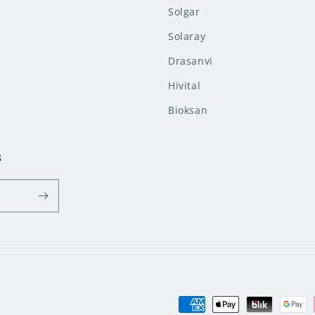
Solgar
Solaray
Drasanvi
Hivital
Bioksan
s
Formas