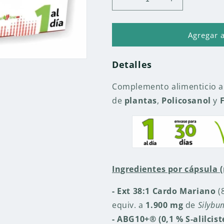
Reducir
Aumentar
cantidad
cantidad
para
para
NIVESTEROL
NIVESTERO
Agregar a
NATURE
NATURE
30
30
Detalles
CAPSULAS
CAPSULAS
Complemento alimenticio a
de
plantas
,
Policosanol
y
Ingredientes por cápsula 
- Ext 38:1 Cardo Mariano
(
equiv. a
1.900 mg
de
Silyb
- ABG10+®
(0,1 % S-alilcist