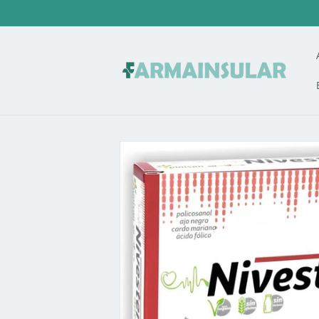
Ir
directamente
al contenido
Ir
directamente
a la
información
del producto