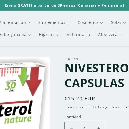
Envío GRATIS a partir de 39 euros (Canarias y Península)
Alimentación
Suplementos
Cosmética
Solar
Bebé y mamá
Higiene
Veterinaria
Aloe vera
PINISAN
NIVESTERO
CAPSULAS
Precio
€15,20 EUR
habitual
Impuesto incluido. Los
gastos de en
Cantidad