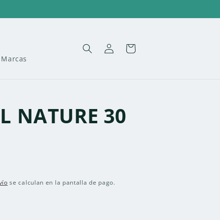
Iniciar
Carrito
sesión
Marcas
L NATURE 30
vío
se calculan en la pantalla de pago.