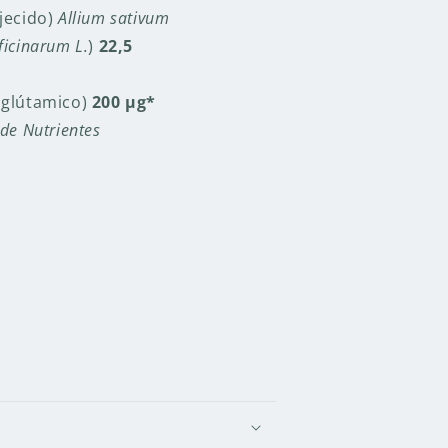
jecido)
Allium sativum
icinarum L.
)
22,5
oglútamico)
200 µg*
de Nutrientes