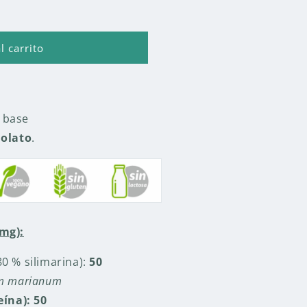
L
l carrito
 base
Folato
.
(mg):
80 % silimarina):
50
um marianum
eína): 50