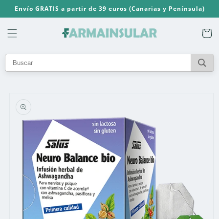
Ir
Envío GRATIS a partir de 39 euros (Canarias y Península)
directamente
al contenido
Carrito
Ir
directamente
a la
información
del producto