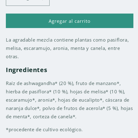
Reducir
Aumentar
cantidad
cantidad
para
para
NEURO
NEURO
Agregar al carrito
BALANCE
BALANCE
(ASHWAGANDHA)
(ASHWAGANDHA)
La agradable mezcla contiene plantas como pasiflora,
INFUSION
INFUSION
BIO
BIO
melisa, escaramujo, aronia, menta y canela, entre
-
-
otras.
15
15
BOLS
BOLS
Ingredientes
Raíz de ashwagandha* (20 %), fruto de manzano*,
hierba de pasiflora* (10 %), hojas de melisa* (10 %),
escaramujo*, aronia*, hojas de eucalipto*, cáscara de
naranja dulce*, polvo de frutos de acerola* (5 %), hojas
de menta*, corteza de canela*.
*procedente de cultivo ecológico.