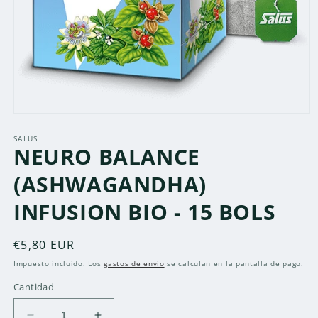
Abrir
elemento
multimedia
SALUS
NEURO BALANCE
1
en
una
(ASHWAGANDHA)
ventana
modal
INFUSION BIO - 15 BOLS
Precio
€5,80 EUR
habitual
Impuesto incluido. Los
gastos de envío
se calculan en la pantalla de pago.
Cantidad