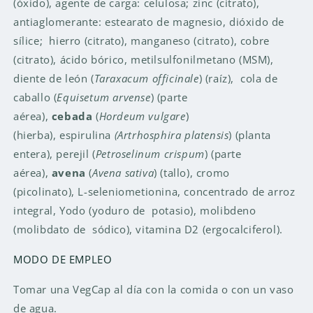
(óxido), agente de carga: celulosa; zinc (citrato),
antiaglomerante: estearato de magnesio, dióxido de
sílice; hierro (citrato), manganeso (citrato), cobre
(citrato), ácido bórico, metilsulfonilmetano (MSM),
diente de león (
Taraxacum officinale
) (raíz), cola de
caballo (
Equisetum arvense
) (parte
aérea),
cebada
(
Hordeum vulgare
)
(hierba), espirulina
(Artrhosphira platensis
) (planta
entera), perejil (
Petroselinum crispum
) (parte
aérea),
avena
(
Avena sativa
) (tallo), cromo
(picolinato), L-seleniometionina, concentrado de arroz
integral, Yodo (yoduro de potasio), molibdeno
(molibdato de sódico), vitamina D2 (ergocalciferol).
MODO DE EMPLEO
Tomar una VegCap al día con la comida o con un vaso
de agua.