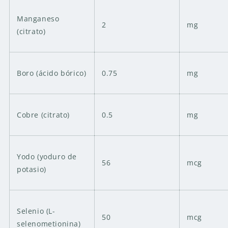
Manganeso
2
mg
(citrato)
Boro (ácido bórico)
0.75
mg
Cobre (citrato)
0.5
mg
Yodo (yoduro de
56
mcg
potasio)
Selenio (L-
50
mcg
selenometionina)