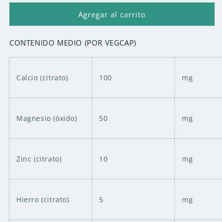
para
para
MEGA
MEGA
Agregar al carrito
MULTI
MULTI
MINERAL
MINERAL
CONTENIDO MEDIO (POR VEGCAP)
-
-
120
120
CAPSULAS
CAPSULAS
Calcio (citrato)
100
mg
Magnesio (óxido)
50
mg
Zinc (citrato)
10
mg
Hierro (citrato)
5
mg