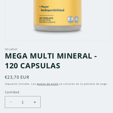
Abrir
elemento
multimedia
SOLARAY
MEGA MULTI MINERAL -
1
en
una
120 CAPSULAS
ventana
modal
Precio
€23,70 EUR
habitual
Impuesto incluido. Los
gastos de envío
se calculan en la pantalla de pago.
Cantidad
Reducir
Aumentar
cantidad
cantidad