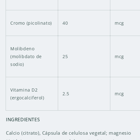
Cromo (picolinato)
40
mcg
Molibdeno
(molibdato de
25
mcg
sodio)
Vitamina D2
2.5
mcg
(ergocalciferol)
INGREDIENTES
Calcio (citrato), Cápsula de celulosa vegetal; magnesio