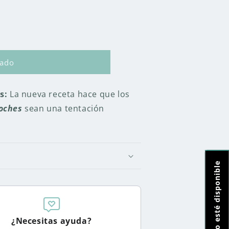
tado
os:
La nueva receta hace que los
oches
sean una tentación
¿Necesitas ayuda?