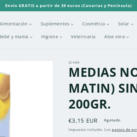
Envío GRATIS a partir de 39 euros (Canarias y Península)
Alimentación
Suplementos
Cosmética
Solar
Bebé y mamá
Higiene
Veterinaria
Aloe vera
SCHÄR
MEDIAS N
MATIN) SI
200GR.
Precio
€3,15 EUR
Agotado
habitual
Impuesto incluido. Los
gastos de en