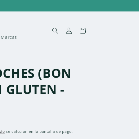
Iniciar
Carrito
sesión
Marcas
OCHES (BON
N GLUTEN -
vío
se calculan en la pantalla de pago.