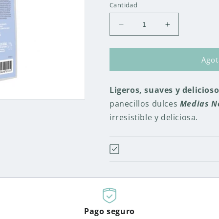
Cantidad
Reducir
Aumentar
cantidad
cantidad
para
para
MEDIAS
MEDIAS
Ago
NOCHES
NOCHES
(BON
(BON
Ligeros, suaves y delicios
MATIN)
MATIN)
SIN
SIN
panecillos dulces
Medias N
GLUTEN
GLUTEN
irresistible y deliciosa.
-
-
200GR.
200GR.
Pago seguro