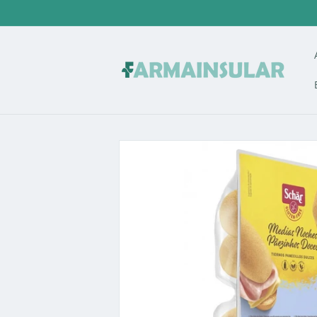
Ir
directamente
al contenido
Ir
directamente
a la
información
del producto