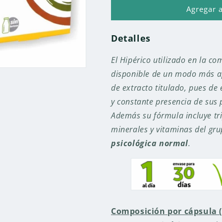
MAS
MAS
Agregar a
ANIMO
ANIMO
30
30
Detalles
CAPS.
CAPS.
El Hipérico utilizado en la c
disponible de un modo más a
de extracto titulado, pues d
y constante presencia de sus 
Además su fórmula incluye tr
minerales y vitaminas del gru
psicológica normal
.
Composición por cápsula 