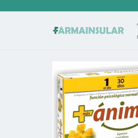
Ir
directamente
al contenido
Ir
directamente
a la
información
del producto