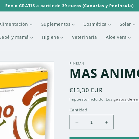
Envío GRATIS a partir de 39 euros (Canarias y Península)
Alimentación
Suplementos
Cosmética
Solar
Bebé y mamá
Higiene
Veterinaria
Aloe vera
PINISAN
MAS ANIMO
Precio
€13,30 EUR
habitual
Impuesto incluido. Los
gastos de en
Cantidad
Reducir
Aumentar
cantidad
cantidad
para
para