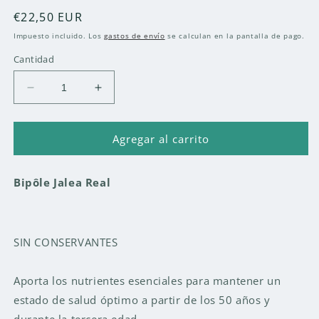
Precio
€22,50 EUR
habitual
Impuesto incluido. Los
gastos de envío
se calculan en la pantalla de pago.
Cantidad
Reducir
Aumentar
cantidad
cantidad
para
para
JALEA
JALEA
Agregar al carrito
REAL
REAL
-
-
Bipôle Jalea Real
50
50
PLUS
PLUS
AMPOLLAS
AMPOLLAS
SIN CONSERVANTES
Aporta los nutrientes esenciales para mantener un
estado de salud óptimo a partir de los 50 años y