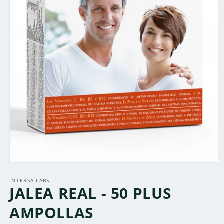
Abrir
elemento
multimedia
INTERSA LABS
JALEA REAL - 50 PLUS
1
en
una
AMPOLLAS
ventana
modal