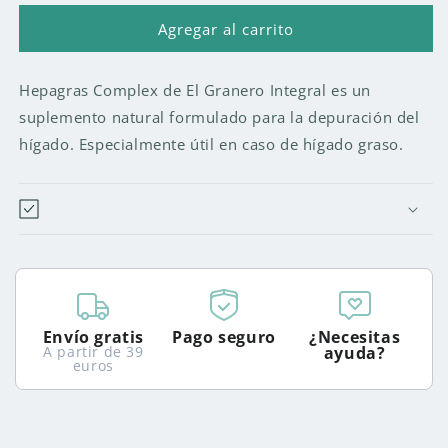
para
para
HEPAGRAS
HEPAGRAS
Agregar al carrito
COMPLEX
COMPLEX
615MG.
615MG.
Hepagras Complex de El Granero Integral es un
-
-
75
75
suplemento natural formulado para la depuración del
CAPSULAS
CAPSULAS
hígado. Especialmente útil en caso de hígado graso.
Envío gratis
Pago seguro
¿Necesitas
A partir de 39
ayuda?
euros