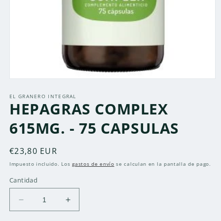
Abrir
elemento
multimedia
EL GRANERO INTEGRAL
HEPAGRAS COMPLEX
1
en
una
615MG. - 75 CAPSULAS
ventana
modal
Precio
€23,80 EUR
habitual
Impuesto incluido. Los
gastos de envío
se calculan en la pantalla de pago.
Cantidad
Reducir
Aumentar
cantidad
cantidad