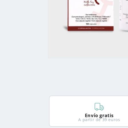
Abrir
elemento
multimedia
1
en
una
ventana
modal
Envío gratis
A partir de 39 euros