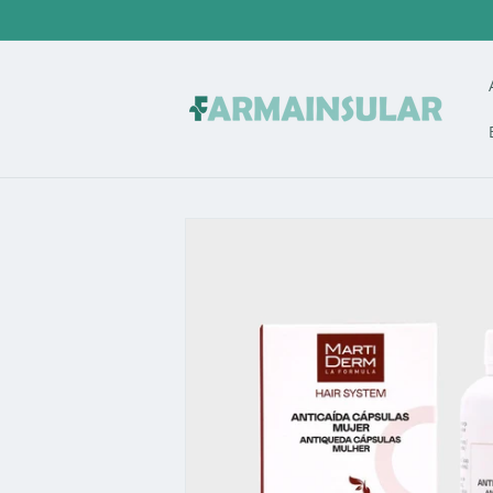
Ir
directamente
al contenido
Ir
directamente
a la
información
del producto