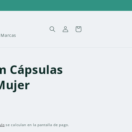
Iniciar
Carrito
sesión
Marcas
m Cápsulas
Mujer
vío
se calculan en la pantalla de pago.