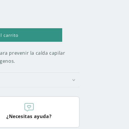
l carrito
ra prevenir la caída capilar
ógenos.
¿Necesitas ayuda?