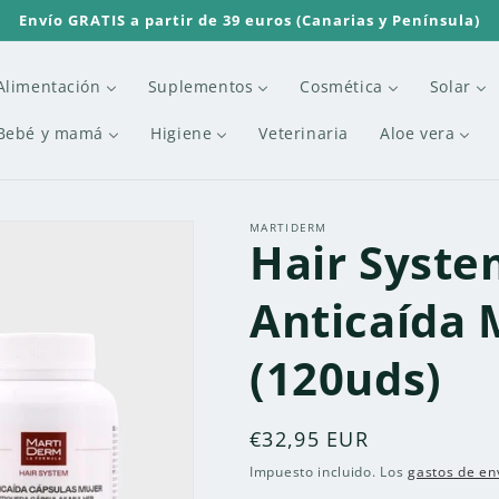
Envío GRATIS a partir de 39 euros (Canarias y Península)
Alimentación
Suplementos
Cosmética
Solar
Bebé y mamá
Higiene
Veterinaria
Aloe vera
MARTIDERM
Hair Syste
Anticaída 
(120uds)
Precio
€32,95 EUR
habitual
Impuesto incluido. Los
gastos de en