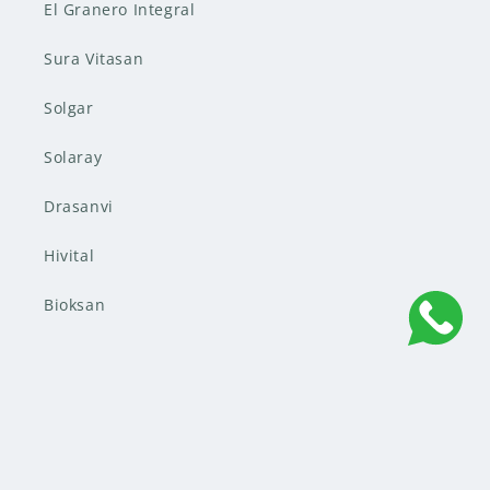
El Granero Integral
Sura Vitasan
Solgar
Solaray
Drasanvi
Hivital
Bioksan
Suscribete a nuestros emails
Correo electrónico