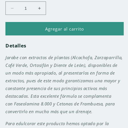
Reducir
Aumentar
cantidad
cantidad
para
para
DRENAXTREM
DRENAXTREM
Agregar al carrito
750
750
ML
ML
Detalles
Jarabe con extractos de plantas (Alcachofa, Zarzaparrilla,
Café Verde, Ortosifón y Diente de León), disponibles de
un modo más apropiado, al presentarlos en forma de
extractos, pues de este modo garantizamos una mayor y
constante presencia de sus principios activos más
destacados. Esta excelente fórmula se complamenta
con Faseolamina 8.000 y Cetonas de Frambuesa, para
convertirlo en mucho más que un drenaje.
Para edulcorar este producto hemos optado por la