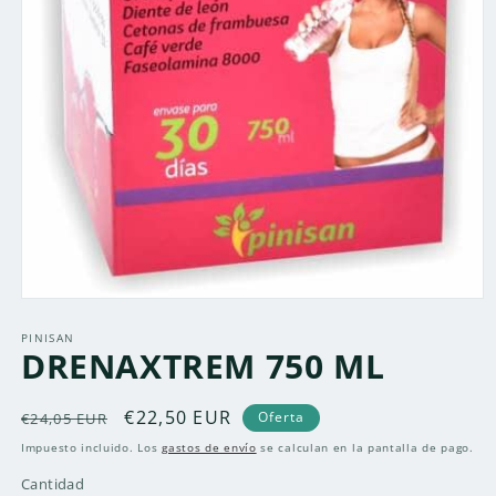
Abrir
elemento
multimedia
PINISAN
DRENAXTREM 750 ML
1
en
una
ventana
Precio
Precio
€22,50 EUR
Oferta
€24,05 EUR
modal
habitual
de
Impuesto incluido. Los
gastos de envío
se calculan en la pantalla de pago.
oferta
Cantidad