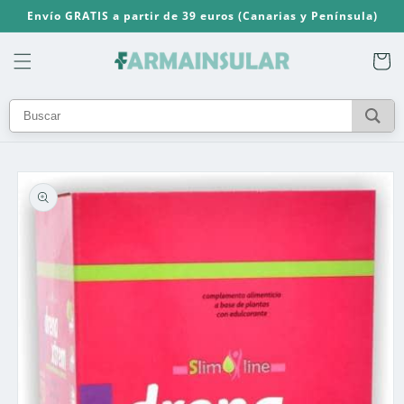
Ir
Envío GRATIS a partir de 39 euros (Canarias y Península)
directamente
al contenido
Carrito
Ir
directamente
a la
información
del producto