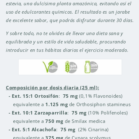
estevia, una dulcísima planta amazónica, evitando así el
uso de edulcorantes químicos. El resultado es un jarabe
de excelente sabor, que podrás disfrutar durante 30 días.
Y sobre todo, no te olvides de llevar una dieta sana y
equilibrada y un estilo de vida saludable, procurando
introducir en tus hábitos diarios el ejercicio moderado.
Composición por dosis diaria (25 ml):
- Ext. 15:1 Ortosifón
:
75 mg
(0,1% Flavonoides)
equivalente a
1.125 mg
de Orthosiphon stamineus
- Ext. 10:1 Zarzaparrilla
:
75 mg
(10% Polifenoles)
equivalente a
750 mg
de Smilax medica
- Ext. 5:1 Alcachofa
:
75 mg
(2% Cinarina)
equivalente a
375 mg
de Cynara scolymus