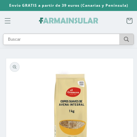
Ir
Envío GRATIS a partir de 39 euros (Canarias y Península)
directamente
al contenido
Carrito
Ir
directamente
a la
información
del producto