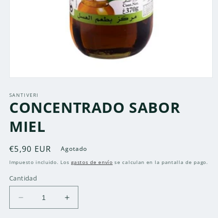
Abrir
elemento
multimedia
SANTIVERI
CONCENTRADO SABOR
1
en
una
MIEL
ventana
modal
Precio
€5,90 EUR
Agotado
habitual
Impuesto incluido. Los
gastos de envío
se calculan en la pantalla de pago.
Cantidad
Reducir
Aumentar
cantidad
cantidad