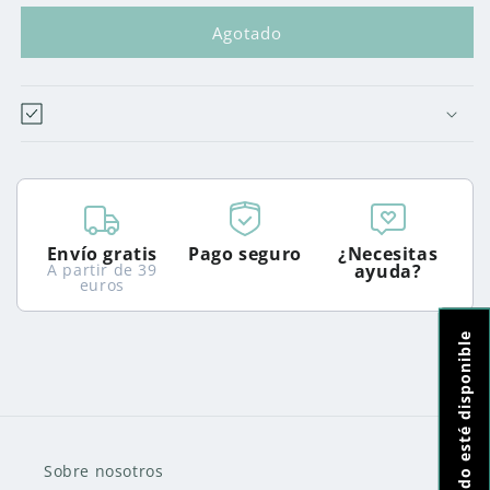
para
para
CONCENTRADO
CONCENTRADO
Agotado
SABOR
SABOR
MIEL
MIEL
Envío gratis
Pago seguro
¿Necesitas
A partir de 39
ayuda?
euros
Notifícame cuando esté disponible
Sobre nosotros