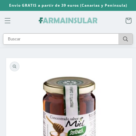
Ir
Envío GRATIS a partir de 39 euros (Canarias y Península)
directamente
al contenido
Carrito
Ir
directamente
a la
información
del producto