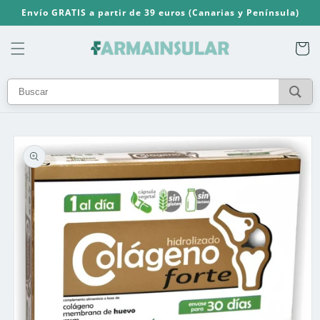
Ir
Envío GRATIS a partir de 39 euros (Canarias y Península)
directamente
al contenido
Carrito
Ir
directamente
a la
información
del producto