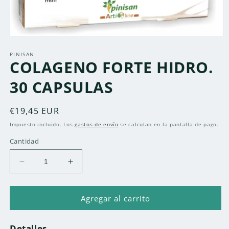
Abrir
elemento
multimedia
PINISAN
COLAGENO FORTE HIDRO.
1
en
una
30 CAPSULAS
ventana
modal
Precio
€19,45 EUR
habitual
Impuesto incluido. Los
gastos de envío
se calculan en la pantalla de pago.
Cantidad
Reducir
Aumentar
cantidad
cantidad
para
para
COLAGENO
COLAGENO
Agregar al carrito
FORTE
FORTE
HIDRO.
HIDRO.
Detalles