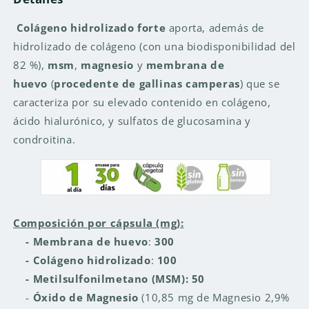
30
30
CAPSULAS
CAPSULAS
Colágeno hidrolizado forte
aporta, además de
hidrolizado de colágeno (con una biodisponibilidad del
82 %),
msm
,
magnesio
y
membrana de
huevo
(
procedente de gallinas camperas
) que se
caracteriza por su elevado contenido en colágeno,
ácido hialurónico, y sulfatos de glucosamina y
condroitina.
Composición por cápsula (mg):
- Membrana de huevo
:
300
- Colágeno hidrolizado
:
100
- Metilsulfonilmetano (MSM):
50
-
Óxido de Magnesio
(10,85 mg de Magnesio 2,9%