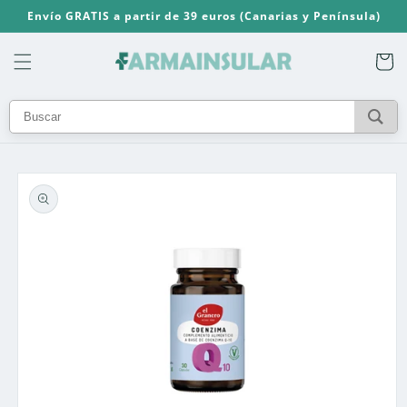
Ir
Envío GRATIS a partir de 39 euros (Canarias y Península)
directamente
al contenido
Carrito
Ir
directamente
a la
información
del producto