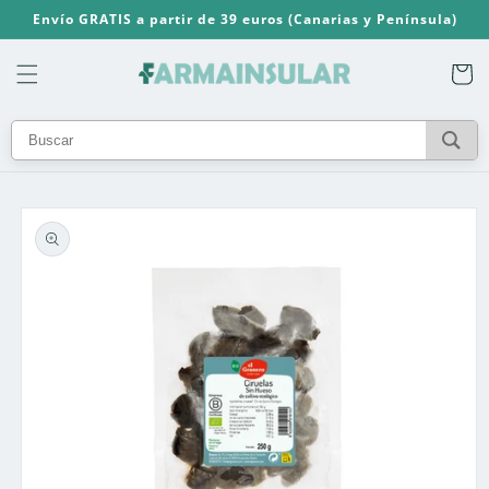
Ir
Envío GRATIS a partir de 39 euros (Canarias y Península)
directamente
al contenido
Carrito
Ir
directamente
a la
información
del producto