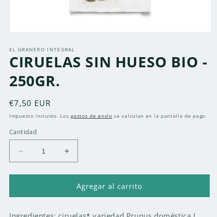
Abrir
elemento
multimedia
EL GRANERO INTEGRAL
CIRUELAS SIN HUESO BIO -
1
en
una
250GR.
ventana
modal
Precio
€7,50 EUR
habitual
Impuesto incluido. Los
gastos de envío
se calculan en la pantalla de pago.
Cantidad
Reducir
Aumentar
cantidad
cantidad
para
para
CIRUELAS
CIRUELAS
Agregar al carrito
SIN
SIN
HUESO
HUESO
Ingredientes: ciruelas* variedad Prunus doméstica L.
BIO
BIO