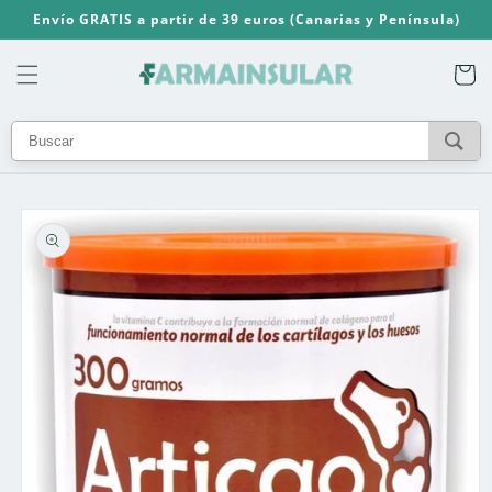
Ir
Envío GRATIS a partir de 39 euros (Canarias y Península)
directamente
al contenido
Carrito
Ir
directamente
a la
información
del producto