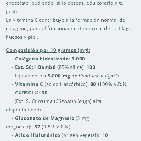
chocolate, pudiendo, si lo deseas, edulcorarlo a tu
gusto.
La vitamina C contribuye a la formación normal de
colágeno, para el funcionamiento normal de cartílago,
huesos y piel.
Composición por 10 gramos (mg):
- Colágeno hidrolizado
:
3.000
- Ext. 50:1 Bambú
(85% sílice):
100
Equivalente a
5.000 mg
de
Bambusa vulgaris
- Vitamina C
(ácido l-ascórbico):
80
(100% V.R.N)
-
CURSOL®
:
60
(Ext. S. Cúrcuma (
Cúrcuma longa
) alta
disponibilidad)
- Gluconato de Magnesio
(3 mg
magnesio):
57
(0,8% V.R.N)
- Ácido Hialurónico
(origen vegetal):
10