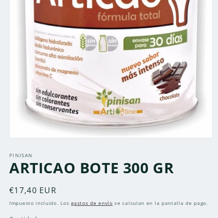
Abrir
elemento
multimedia
PINISAN
ARTICAO BOTE 300 GR
1
en
una
ventana
Precio
€17,40 EUR
modal
habitual
Impuesto incluido. Los
gastos de envío
se calculan en la pantalla de pago.