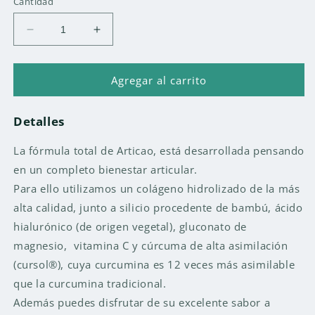
Cantidad
Reducir
Aumentar
cantidad
cantidad
para
para
ARTICAO
ARTICAO
Agregar al carrito
BOTE
BOTE
300
300
Detalles
GR
GR
La fórmula total de Articao, está desarrollada pensando
en un completo bienestar articular.
Para ello utilizamos un colágeno hidrolizado de la más
alta calidad, junto a silicio procedente de bambú, ácido
hialurónico (de origen vegetal), gluconato de
magnesio, vitamina C y cúrcuma de alta asimilación
(cursol®), cuya curcumina es 12 veces más asimilable
que la curcumina tradicional.
Además puedes disfrutar de su excelente sabor a