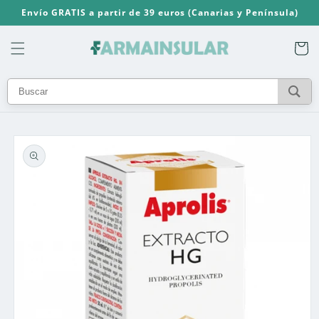
Ir
Envío GRATIS a partir de 39 euros (Canarias y Península)
directamente
al contenido
Carrito
Ir
directamente
a la
información
del producto