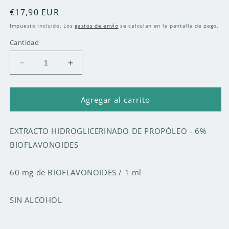
Precio
€17,90 EUR
habitual
Impuesto incluido. Los
gastos de envío
se calculan en la pantalla de pago.
Cantidad
Reducir
Aumentar
cantidad
cantidad
para
para
APROLIS
APROLIS
Agregar al carrito
EXTRACTO
EXTRACTO
HG
HG
EXTRACTO HIDROGLICERINADO DE PROPÓLEO - 6%
50
50
ML
ML
BIOFLAVONOIDES
60 mg de BIOFLAVONOIDES / 1 ml
SIN ALCOHOL