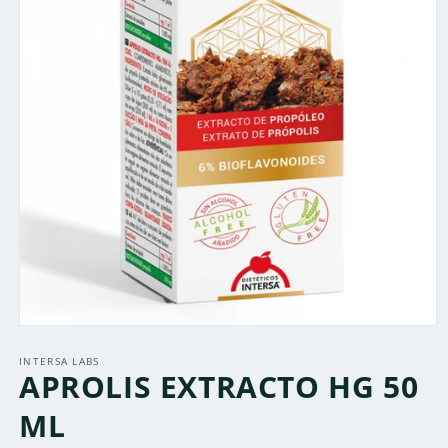
Abrir
elemento
multimedia
INTERSA LABS
APROLIS EXTRACTO HG 50
1
en
una
ML
ventana
modal