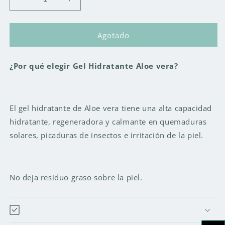
Reducir
Aumentar
cantidad
cantidad
para
para
Gel
Gel
Agotado
Hidratante
Hidratante
Aloe
Aloe
¿Por qué elegir Gel Hidratante Aloe vera?
vera
vera
250ml
250ml
El gel hidratante de Aloe vera tiene una alta capacidad
hidratante, regeneradora y calmante en quemaduras
solares, picaduras de insectos e irritación de la piel.
No deja residuo graso sobre la piel.