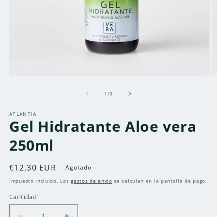
Abrir
Ab
elemento
e
multimedia
m
de
1
/
3
1
2
en
e
ATLANTIA
una
u
Gel Hidratante Aloe vera
ventana
v
modal
m
250ml
Precio
€12,30 EUR
Agotado
habitual
Impuesto incluido. Los
gastos de envío
se calculan en la pantalla de pago.
Cantidad