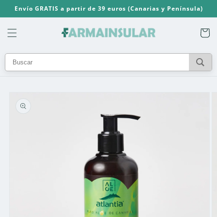
Ir
Envío GRATIS a partir de 39 euros (Canarias y Península)
directamente
al contenido
Carrito
Ir
directamente
a la
información
del producto